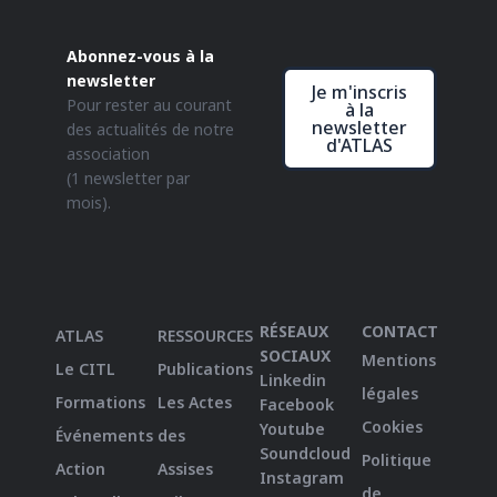
Abonnez-vous à la
newsletter
Je m'inscris
Pour rester au courant
à la
newsletter
des actualités de notre
d'ATLAS
association
(1 newsletter par
mois).
RÉSEAUX
CONTACT
ATLAS
RESSOURCES
SOCIAUX
Mentions
Le CITL
Publications
Linkedin
légales
Formations
Les Actes
Facebook
Cookies
Youtube
Événements
des
Soundcloud
Politique
Action
Assises
Instagram
de