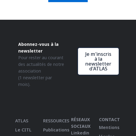
Abonnez-vous à la
newsletter
Je m'inscris
Pour rester au courant
à la
newsletter
des actualités de notre
d'ATLAS
association
(1 newsletter par
mois).
RÉSEAUX
CONTACT
ATLAS
RESSOURCES
SOCIAUX
Mentions
Le CITL
Publications
Linkedin