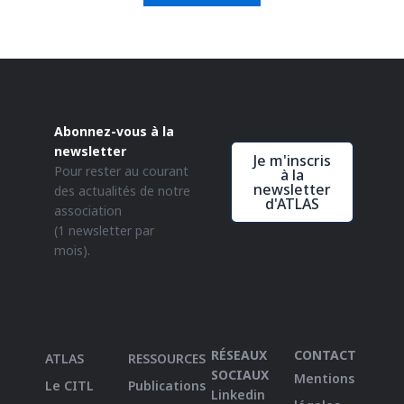
Abonnez-vous à la
newsletter
Je m'inscris
Pour rester au courant
à la
newsletter
des actualités de notre
d'ATLAS
association
(1 newsletter par
mois).
RÉSEAUX
CONTACT
ATLAS
RESSOURCES
SOCIAUX
Mentions
Le CITL
Publications
Linkedin