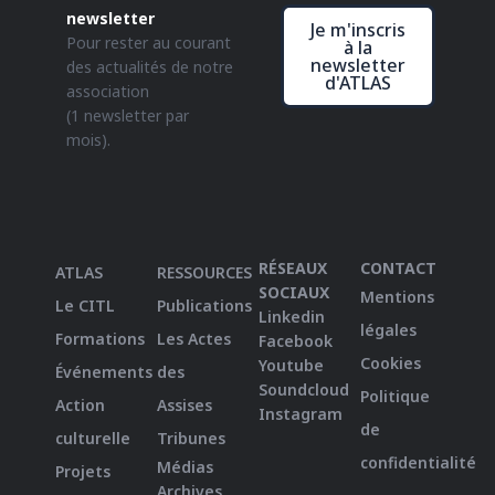
newsletter
Je m'inscris
Pour rester au courant
à la
newsletter
des actualités de notre
d'ATLAS
association
(1 newsletter par
mois).
RÉSEAUX
CONTACT
ATLAS
RESSOURCES
SOCIAUX
Mentions
Le CITL
Publications
Linkedin
légales
Formations
Les Actes
Facebook
Cookies
Youtube
Événements
des
Soundcloud
Politique
Action
Assises
Instagram
de
culturelle
Tribunes
confidentialité
Médias
Projets
Archives