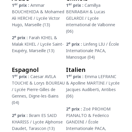
er
er
1
prix :
Ammar
1
prix :
Camillya
BOUCHEHIDA & Mohamed
BENRABAH & Lucas
Ali HERCHI / Lycée Victor
GELARDI / Lycée
Hugo, Marseille (13)
international de Valbonne
(06)
e
2
prix :
Farah KIHEL &
e
Malak KIHEL / Lycée Saint-
2
prix :
Linfeng LIU / École
Exupéry, Marseille (13)
Internationale PACA,
Manosque (04)
Espagnol
Italien
er
er
1
prix :
Caesar AVILA
1
prix :
Emma LEFRANC
TOUCHE & Lorys BOUREAU
& Apolline MARTINI / Lycée
/ Lycée Pierre-Gilles de
Jacques Audiberti, Antibes
Gennes, Digne-les-Bains
(06)
(04)
e
2
prix :
Zoé PROHOM
e
2
prix :
Ikram ES SAID
PIANALTO & Federico
KHARISS / Lycée Alphonse
GANDINI / École
Daudet, Tarascon (13)
Internationale PACA,