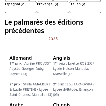
Espagnol
Provençal
Italien
Le palmarès des éditions
précédentes
2025
Allemand
Anglais
er
er
1
prix :
Aurélie PROVOST
1
prix :
Juliette ROZIER /
/ Lycée Georges Duby,
Lycée Nelson Mandela,
Luynes (13)
Marseille (13)
e
e
2
prix :
Stella AMALBERT
2
prix :
Lou TARNOWKA /
& Lucile PRETINI / Lycée
Lycée d’Altitude, Briançon
Saint-Charles, Marseille (13)
(05)
Arabe
Chinois